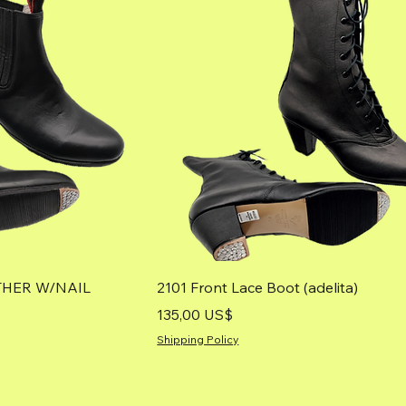
THER W/NAIL
2101 Front Lace Boot (adelita)
Precio
135,00 US$
Shipping Policy