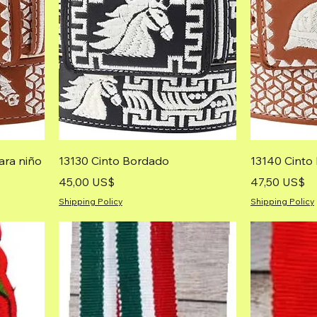
ara niño
13130 Cinto Bordado
13140 Cinto
Precio
Precio
45,00 US$
47,50 US$
Shipping Policy
Shipping Policy