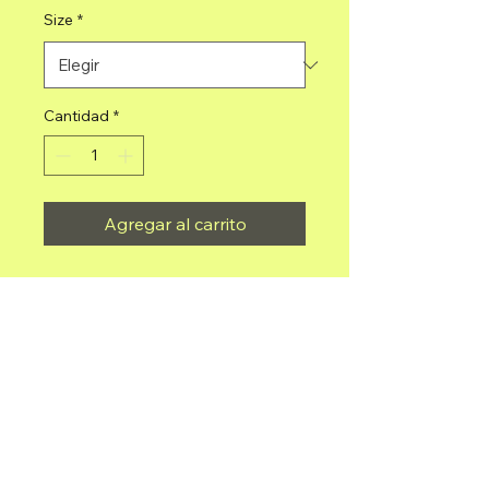
Size
*
Cantidad
*
Agregar al carrito
Falda Profesional Doble Vuelo
Mariachi Depot