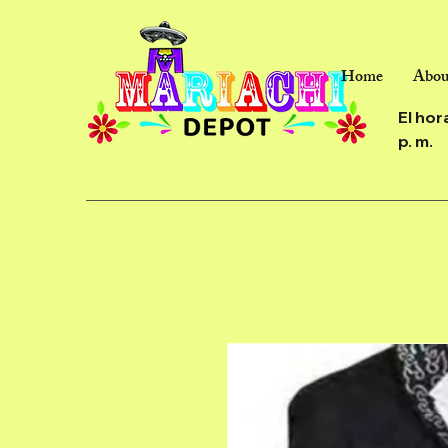
Home
Abou
El hor
p. m.