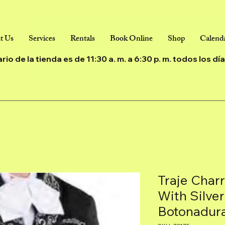
t Us
Services
Rentals
Book Online
Shop
Calenda
ario de la tienda es de 11:30 a. m. a 6:30 p. m. todos los d
Traje Char
With Silve
Botonadur