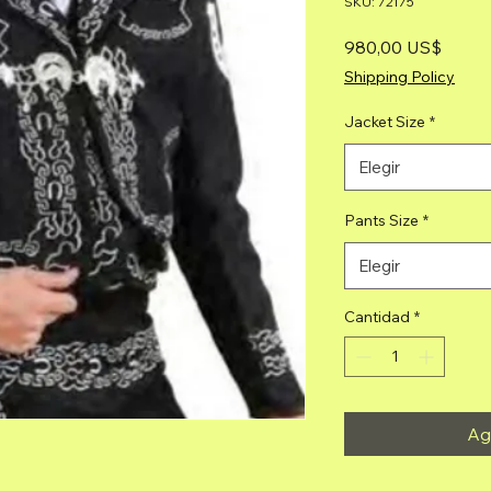
SKU: 72175
Precio
980,00 US$
Shipping Policy
Jacket Size
*
Elegir
Pants Size
*
Elegir
Cantidad
*
Agr