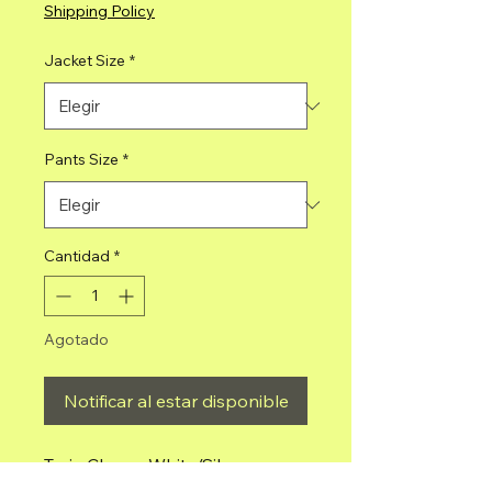
Shipping Policy
Jacket Size
*
Pants Size
*
Cantidad
*
Agotado
Notificar al estar disponible
Traje Charro White/Silver
Soutache 4 Pieces