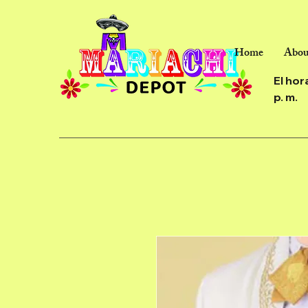
Home
Abou
El hor
p. m.