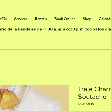
t Us
Services
Rentals
Book Online
Shop
Calenda
ario de la tienda es de 11:30 a. m. a 6:30 p. m. todos los d
Traje Char
Soutache
SKU: 72140