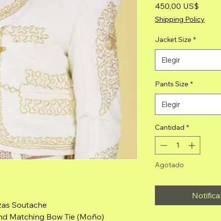
Precio
450,00 US$
Shipping Policy
Jacket Size
*
Elegir
Pants Size
*
Elegir
Cantidad
*
Agotado
Notifica
ezas Soutache
 and Matching Bow Tie (Moño)