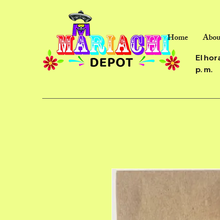
Home
Abou
El hor
p. m.